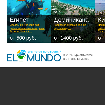
Египет
Доминикана
Ки
Идеальные условия для
Карибская сказка и солнце
Пляжи
дайвинга и пляжного отдыха.
круглый год
...
самым
Туры из Минска
...
Туры 
от 500 руб.
от 1400 руб.
от
© 2026 Туристическое
агентство El Mundo