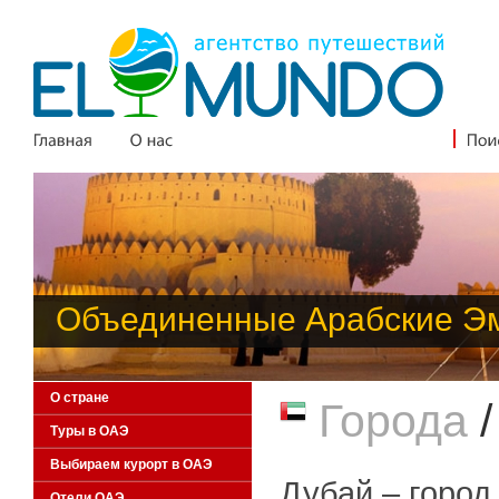
Объединенные Арабские Э
О стране
Города
Туры в ОАЭ
Выбираем курорт в ОАЭ
Дубай – город
Отели ОАЭ