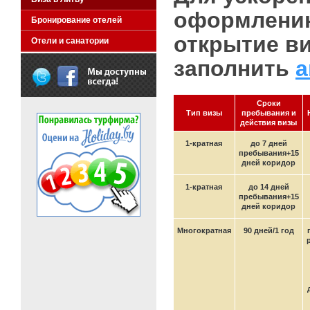
оформлению
Бронирование отелей
открытие в
Отели и санатории
заполнить
а
Сроки
Тип визы
пребывания и
действия визы
1-кратная
до 7 дней
пребывания+15
дней коридор
1-кратная
до 14 дней
пребывания+15
дней коридор
Многократная
90 дней/1 год