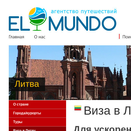
Литва
О стране
Виза в 
Города/курорты
Туры
Для ускорен
Виза в Литву