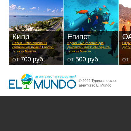
Кипр
Египет
О
Пляжи Кипра признаны
Идеальные условия для
Отдых
самыми чистыми в Европе.
дайвинга и пляжного отдыха.
досту
Туры из Минска
...
Туры из Минска
...
от 700 руб.
от 500 руб.
от
© 2026 Туристическое
агентство El Mundo