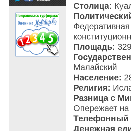
Столица:
Куа
Политически
Федеративная
конституцион
Площадь:
329
Государстве
Малайский
Население:
28
Религия:
Исл
Разница с Ми
Опережает на 
Телефонный 
Денежная ед