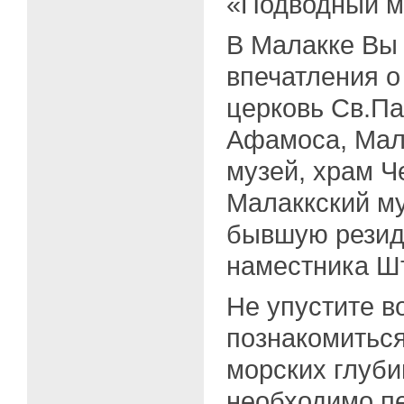
«Подводный м
В Малакке Вы 
впечатления о
церковь Св.Па
Афамоса, Мал
музей, храм Че
Малаккский му
бывшую резид
наместника Ш
Не упустите в
познакомиться
морских глуби
необходимо п