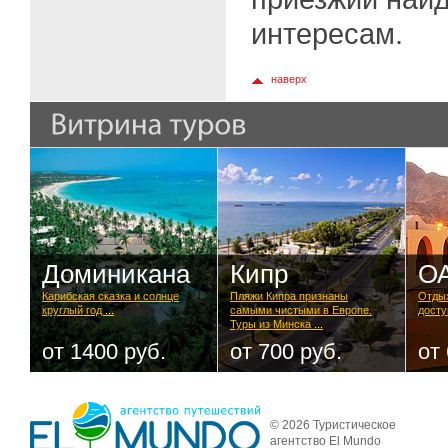
интересам.
наверх
Доминикана
Кипр
О
Карибская сказка и солнце
Пляжи Кипра признаны
Отдых
круглый год
...
самыми чистыми в Европе.
досту
Туры из Минска
...
от 1400 руб.
от 700 руб.
от
© 2026 Туристическое
агентство El Mundo