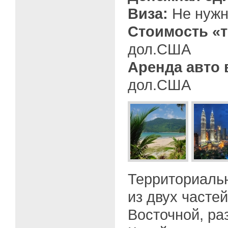
Виза:
Не нужн
Стоимость «т
дол.США
Аренда авто 
дол.США
Территориаль
из двух часте
Восточной, р