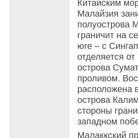
Китайским мо
Малайзия зан
полуострова М
граничит на с
юге – с Синга
отделяется от
острова Сума
проливом. Во
расположена в
острова Калим
стороны грани
западном побе
Малаккский пр