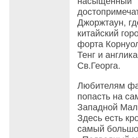
насыщенный
достопримеча
Джоржтаун, гд
китайский гор
форта Корнуол
Тенг и англик
Св.Георга.
Любителям фа
попасть на са
Западной Мал
Здесь есть кр
самый большой