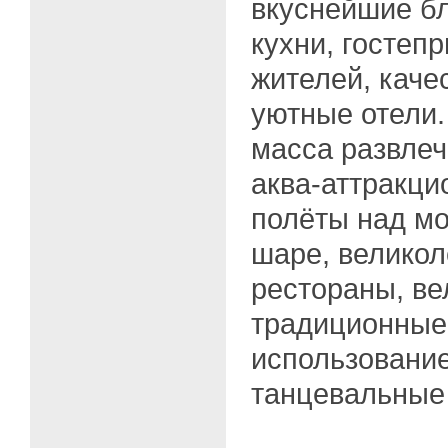
вкуснейшие б
кухни, гостеп
жителей, каче
уютные отели.
масса развлеч
аква-аттракци
полёты над м
шаре, велико
рестораны, ве
традиционные
использование
танцевальные