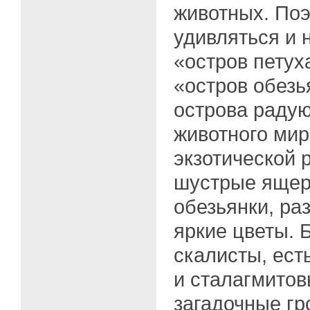
животных. Поэ
удивляться и 
«остров петух
«остров обезья
острова радую
животного мир
экзотической 
шустрые яще
обезьянки, ра
яркие цветы. 
скалисты, ест
и сталагмито
загадочные гр