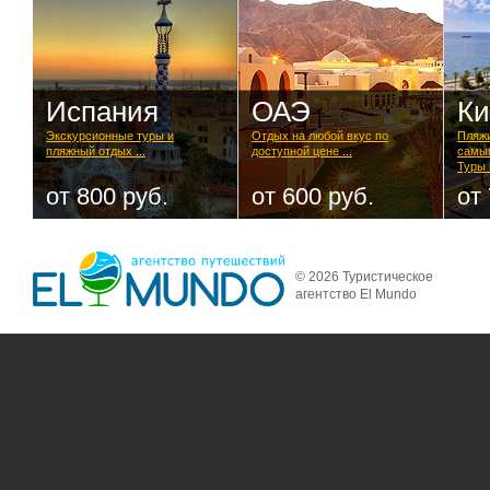
Испания
ОАЭ
Ки
Экскурсионные туры и
Отдых на любой вкус по
Пляжи
пляжный отдых
...
доступной цене
...
самым
Туры 
от 800 руб.
от 600 руб.
от
© 2026 Туристическое
агентство El Mundo