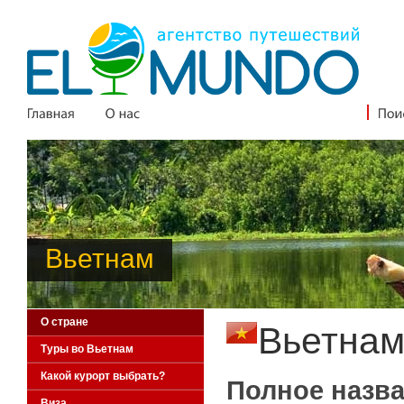
Вьетнам
О стране
Вьетна
Туры во Вьетнам
Какой курорт выбрать?
Полное назва
Виза