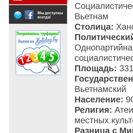
Социалистиче
Вьетнам
Столица:
Хан
Политически
Однопартийна
социалистиче
Площадь:
331
Государстве
Вьетнамский
Население:
90
Религия:
Атеи
местных культ
Разница с Ми