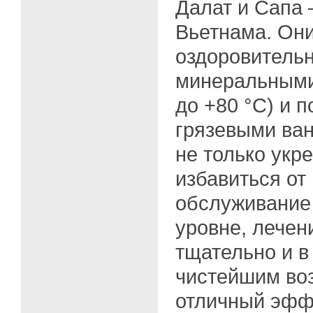
Далат и Сапа 
Вьетнама. Он
оздоровитель
минеральными
до +80 °C) и 
грязевыми ва
не только укре
избавиться от
обслуживание
уровне, лечен
тщательно и в
чистейшим воз
отличный эфф