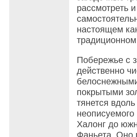
рассмотреть и
самостоятельн
настоящем ка
традиционном
Побережье с 
действенно ч
белоснежными
покрытыми зо
тянется вдоль
неописуемого 
Халонг до южн
Фаньета. Оно 